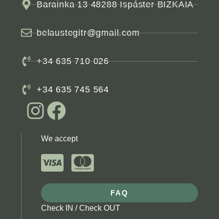
Barainka 13 48288 Ispáster BIZKAIA
belaustegitr@gmail.com
+34 635 710 026
+34 635 745 564
We accept
FAQ
Check IN / Check OUT