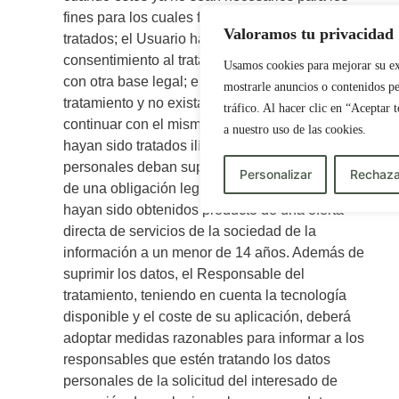
fines para los cuales fueron recogidos o
Valoramos tu privacidad
tratados; el Usuario haya retirado su
consentimiento al tratamiento y este no cuente
Usamos cookies para mejorar su ex
con otra base legal; el Usuario se oponga al
mostrarle anuncios o contenidos pe
tratamiento y no exista otro motivo legítimo para
tráfico. Al hacer clic en “Aceptar 
continuar con el mismo; los datos personales
a nuestro uso de las cookies.
hayan sido tratados ilícitamente; los datos
personales deban suprimirse en cumplimiento
Personalizar
Rechaza
de una obligación legal; o los datos personales
hayan sido obtenidos producto de una oferta
directa de servicios de la sociedad de la
información a un menor de 14 años. Además de
suprimir los datos, el Responsable del
tratamiento, teniendo en cuenta la tecnología
disponible y el coste de su aplicación, deberá
adoptar medidas razonables para informar a los
responsables que estén tratando los datos
personales de la solicitud del interesado de