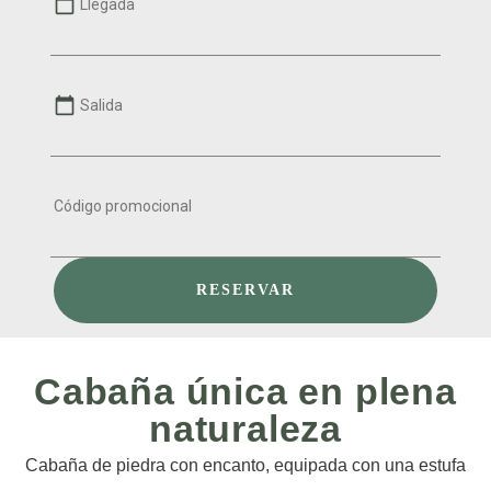
calendar_today
calendar_today
RESERVAR
Cabaña única en plena
naturaleza
Cabaña de piedra con encanto, equipada con una estufa